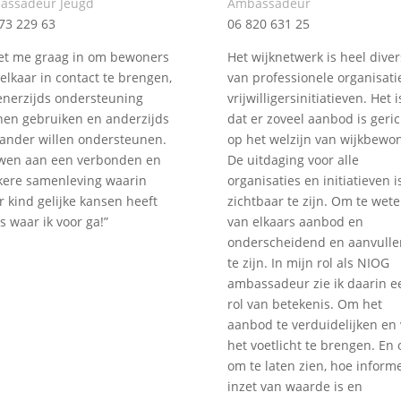
assadeur Jeugd
Ambassadeur
73 229 63
06 820 631 25
zet me graag in om bewoners
Het wijknetwerk is heel diver
elkaar in contact te brengen,
van professionele organisatie
enerzijds ondersteuning
vrijwilligersinitiatieven. Het is
en gebruiken en anderzijds
dat er zoveel aanbod is geric
ander willen ondersteunen.
op het welzijn van wijkbewon
wen aan een verbonden en
De uitdaging voor alle
kere samenleving waarin
organisaties en initiatieven 
r kind gelijke kansen heeft
zichtbaar te zijn. Om te wet
is waar ik voor ga!”
van elkaars aanbod en
onderscheidend en aanvull
te zijn. In mijn rol als NIOG
ambassadeur zie ik daarin e
rol van betekenis. Om het
aanbod te verduidelijken en 
het voetlicht te brengen. En 
om te laten zien, hoe inform
inzet van waarde is en