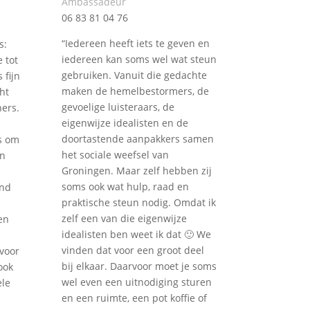
Ambassadeur
06 83 81 04 76
“Iedereen heeft iets te geven en
s:
iedereen kan soms wel wat steun
 tot
gebruiken. Vanuit die gedachte
 fijn
maken de hemelbestormers, de
ht
gevoelige luisteraars, de
ers.
eigenwijze idealisten en de
doortastende aanpakkers samen
is om
het sociale weefsel van
en
Groningen. Maar zelf hebben zij
soms ook wat hulp, raad en
end
praktische steun nodig. Omdat ik
zelf een van die eigenwijze
en
idealisten ben weet ik dat 🙂 We
vinden dat voor een groot deel
voor
bij elkaar. Daarvoor moet je soms
ook
wel even een uitnodiging sturen
ele
en een ruimte, een pot koffie of