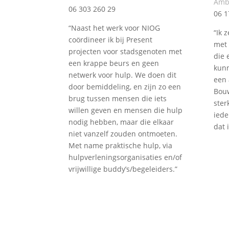
Amb
06 303 260 29
06 1
“Naast het werk voor NIOG
“Ik 
coördineer ik bij Present
met 
projecten voor stadsgenoten met
die 
een krappe beurs en geen
kunn
netwerk voor hulp. We doen dit
een 
door bemiddeling, en zijn zo een
Bou
brug tussen mensen die iets
ster
willen geven en mensen die hulp
iede
nodig hebben, maar die elkaar
dat 
niet vanzelf zouden ontmoeten.
Met name praktische hulp, via
hulpverleningsorganisaties en/of
vrijwillige buddy’s/begeleiders.”