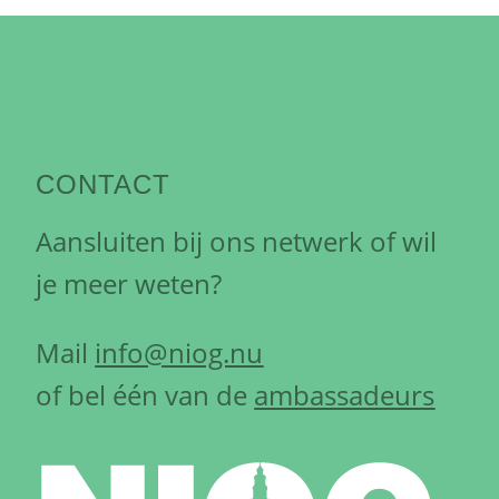
CONTACT
Aansluiten bij ons netwerk of wil
je meer weten?
Mail
info@niog.nu
of bel één van de
ambassadeurs