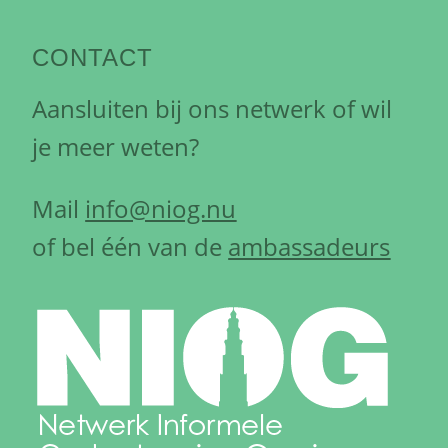
CONTACT
Aansluiten bij ons netwerk of wil
je meer weten?
Mail
info@niog.nu
of bel één van de
ambassadeurs