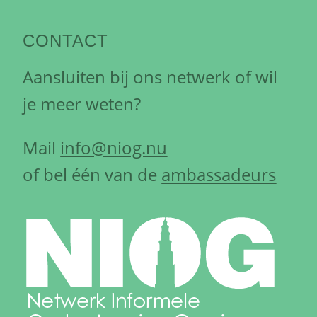
CONTACT
Aansluiten bij ons netwerk of wil
je meer weten?
Mail
info@niog.nu
of bel één van de
ambassadeurs