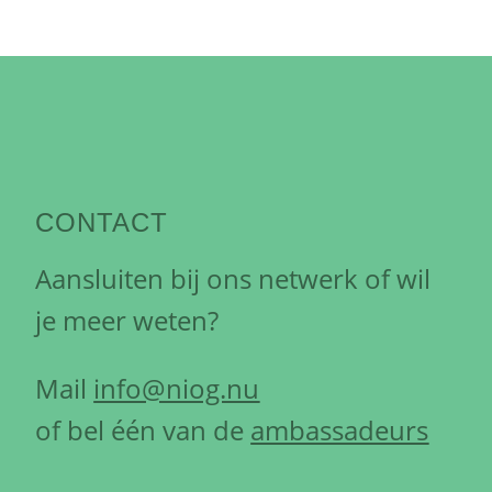
CONTACT
Aansluiten bij ons netwerk of wil
je meer weten?
Mail
info@niog.nu
of bel één van de
ambassadeurs