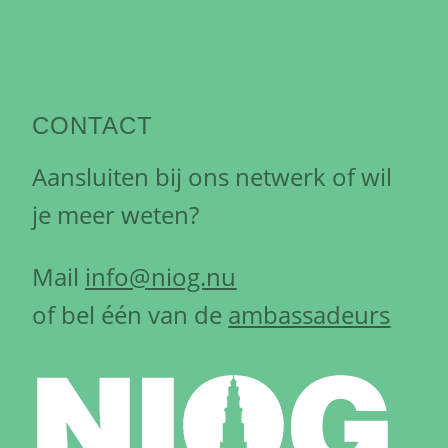
CONTACT
Aansluiten bij ons netwerk of wil
je meer weten?
Mail
info@niog.nu
of bel één van de
ambassadeurs