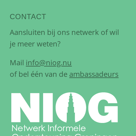
CONTACT
Aansluiten bij ons netwerk of wil
je meer weten?
Mail
info@niog.nu
of bel één van de
ambassadeurs