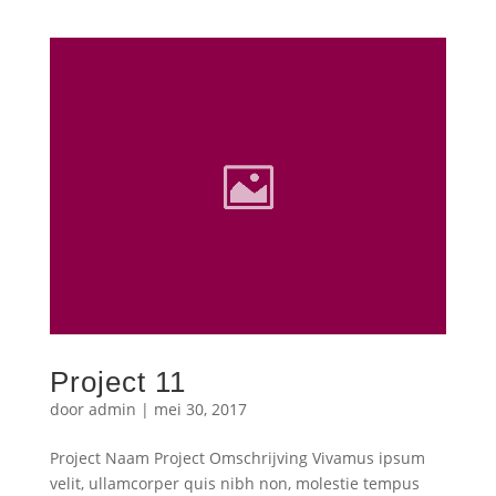
Project 11
door
admin
|
mei 30, 2017
Project Naam Project Omschrijving Vivamus ipsum
velit, ullamcorper quis nibh non, molestie tempus